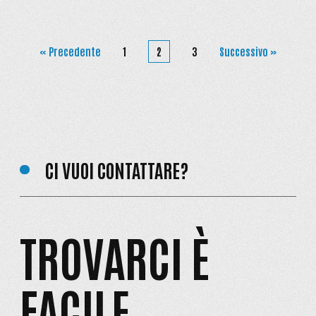
« Precedente
1
2
3
Successivo »
CI VUOI CONTATTARE?
TROVARCI È
FACILE