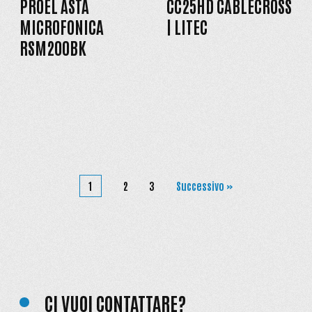
PROEL ASTA
CC25HD CABLECROSS
MICROFONICA
| LITEC
RSM200BK
1
2
3
Successivo »
CI VUOI CONTATTARE?