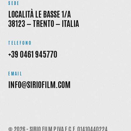
SEDE
LOCALITÀ LE BASSE 1/A
38123 — TRENTO — ITALIA
TELEFONO
+39 0461 945770
EMAIL
INFO@SIRIOFILM.COM
© 2026 - SIRIO FILM P.IVA E C.F. 01410440224